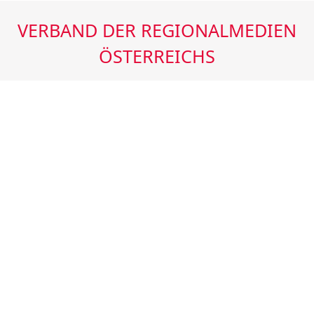
VERBAND DER REGIONALMEDIEN
ÖSTERREICHS
ÖSTERREICHS REGIONALZEITUNGEN
HÖCHSTE REICHWEITEN
INTENSIVE UND REGELMÄSSIGE NUTZUNG
AUSGEWOGENE LESERSTRUKTUR