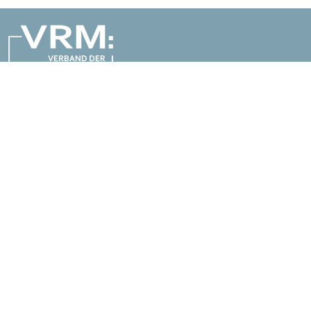
Verband der Regionalmedien Österreichs
Esterházygasse 4a/2/17
1060 Wien
Tel.
01/585 77 37
vrm
@
vrm.at
www.vrm.at
Home
Kontakt
Impressum