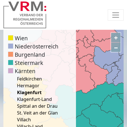
+
Wien
Niederösterreich
−
Burgenland
Steiermark
Kärnten
Feldkirchen
Hermagor
Klagenfurt
Klagenfurt-Land
Spittal an der Drau
St. Veit an der Glan
Villach
Villach-Land