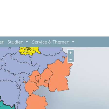
er
Studien
Service & Themen
+
−