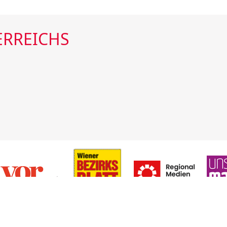
ERREICHS
7 37
Home