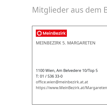
Oberösterreich
Mitglieder aus dem 
Salzburg
Tirol
Vorarlberg
Überregional
MEINBEZIRK 5. MARGARETEN
1100 Wien, Am Belvedere 10/Top 5
T: 01 / 536 33-0
office.wien
@
meinbezirk.at.at
https://www.MeinBezirk.at/Margarete