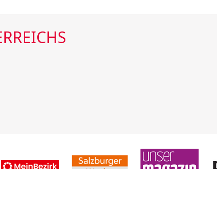
ERREICHS
7 37
Home