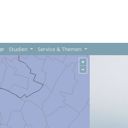
er
Studien
Service & Themen
+
−