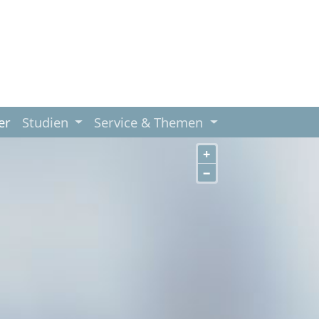
er
Studien
Service & Themen
+
−