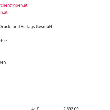
rchen
@
noen.at
n.at
Druck- und Verlags GesmbH
cher
hen
4c €
2.692,00