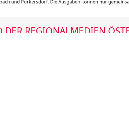
gbach und Purkersdorf. Die Ausgaben können nur gemein
 DER REGIONALMEDIEN ÖST
ÖSTERREICHS REGIONALZEITUNGEN
HÖCHSTE REICHWEITEN
INTENSIVE UND REGELMÄSSIGE NUTZUNG
AUSGEWOGENE LESERSTRUKTUR