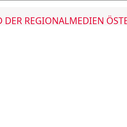
 DER REGIONALMEDIEN ÖST
ÖSTERREICHS REGIONALZEITUNGEN
HÖCHSTE REICHWEITEN
INTENSIVE UND REGELMÄSSIGE NUTZUNG
AUSGEWOGENE LESERSTRUKTUR
n Österreichs
Tel.
01/585 7