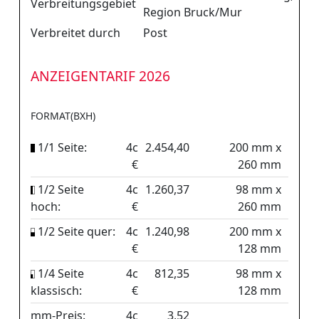
Verbreitungsgebiet
Region Bruck/Mur
Verbreitet durch
Post
ANZEIGENTARIF 2026
FORMAT(BXH)
1/1 Seite:
4c
2.454,40
200 mm x
€
260 mm
1/2 Seite
4c
1.260,37
98 mm x
hoch:
€
260 mm
1/2 Seite quer:
4c
1.240,98
200 mm x
€
128 mm
1/4 Seite
4c
812,35
98 mm x
klassisch:
€
128 mm
mm-Preis:
4c
3,52