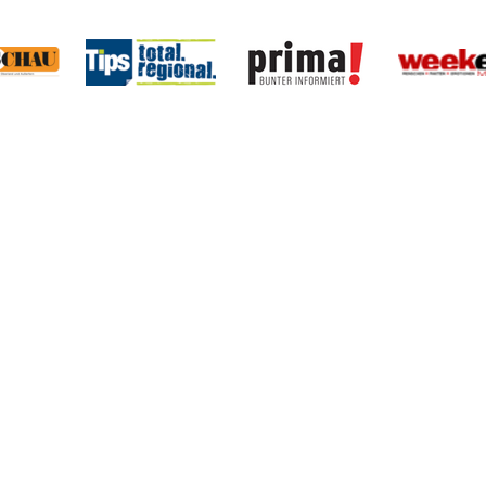
Verband der Regionalmedien Österreichs
Esterházygasse 4a/2/17
1060 Wien
Tel.
01/585 77 37
vrm
@
vrm.at
www.vrm.at
Home