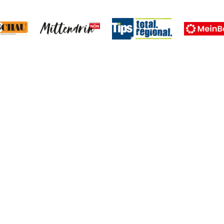
Verband der Regionalmedien Österreichs
Esterházygasse 4a/2/17
1060 Wien
Tel.
01/585 77 37
vrm
@
vrm.at
www.vrm.at
Home